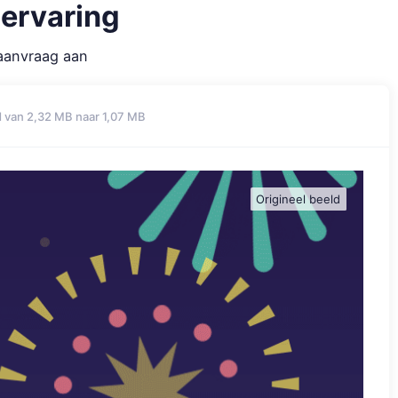
ervaring
aanvraag aan
van 2,32 MB naar 1,07 MB