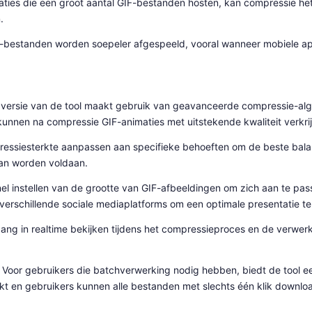
aties die een groot aantal GIF-bestanden hosten, kan compressie he
.
bestanden worden soepeler afgespeeld, vooral wanneer mobiele ap
versie van de tool maakt gebruik van geavanceerde compressie-algo
kunnen na compressie GIF-animaties met uitstekende kwaliteit verkri
essiesterkte aanpassen aan specifieke behoeften om de beste balans
aan worden voldaan.
nel instellen van de grootte van GIF-afbeeldingen om zich aan te pa
erschillende sociale mediaplatforms om een optimale presentatie t
ng in realtime bekijken tijdens het compressieproces en de verwerkin
 Voor gebruikers die batchverwerking nodig hebben, biedt de tool ee
en gebruikers kunnen alle bestanden met slechts één klik downloa