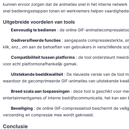
kunnen ervoor zorgen dat de animaties snel in het interne netwer
snel bedieningsstappen tonen en werknemers helpen vaardigheden s
Uitgebreide voordelen van tools
Eenvoudig te bedienen
: de online GIF-animatiecompressietool
Gediversifieerde functies
: aangepaste compressiesterkte, s
klik, enz., om aan de behoeften van gebruikers in verschillende sce
Compatibiliteit tussen platforms
: de tool ondersteunt meerd
voor echt platformonafhankelijk gemak.
Uitstekende beeldkwaliteit
: De nieuwste versie van de tool 
waardoor de gecomprimeerde GIF-animaties van uitstekende kwalitei
Breed scala aan toepassingen
: deze tool is geschikt voor m
entertainmentgames of interne bedrijfscommunicatie, het kan een be
Beveiliging
: de online GIF-compressietool beschermt de veili
verzending en compressie mee wordt geknoeid.
Conclusie