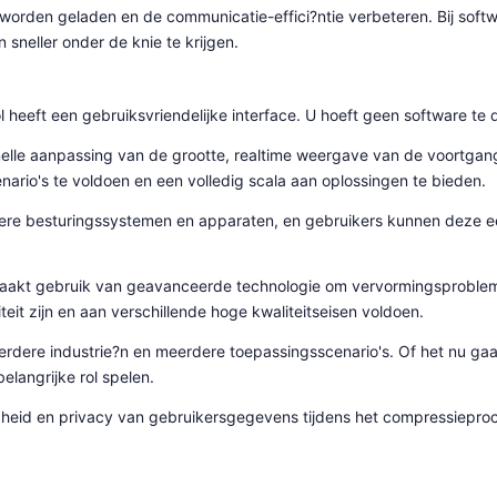
k worden geladen en de communicatie-effici?ntie verbeteren. Bij sof
neller onder de knie te krijgen.
 heeft een gebruiksvriendelijke interface. U hoeft geen software te 
nelle aanpassing van de grootte, realtime weergave van de voortg
nario's te voldoen en een volledig scala aan oplossingen te bieden.
ere besturingssystemen en apparaten, en gebruikers kunnen deze e
maakt gebruik van geavanceerde technologie om vervormingsprobleme
t zijn en aan verschillende hoge kwaliteitseisen voldoen.
eerdere industrie?n en meerdere toepassingsscenario's. Of het nu ga
langrijke rol spelen.
gheid en privacy van gebruikersgegevens tijdens het compressieproce