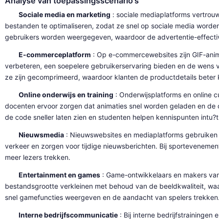
Analyse van toepassingsscenario's
Sociale media en marketing
: sociale mediaplatforms vertrou
bestanden te optimaliseren, zodat ze snel op sociale media worde
gebruikers worden weergegeven, waardoor de advertentie-effectivi
E-commerceplatform
: Op e-commercewebsites zijn GIF-ani
verbeteren, een soepelere gebruikerservaring bieden en de wens
ze zijn gecomprimeerd, waardoor klanten de productdetails beter 
Online onderwijs en training
: Onderwijsplatforms en online 
docenten ervoor zorgen dat animaties snel worden geladen en de 
de code sneller laten zien en studenten helpen kennispunten intu?t
Nieuwsmedia
: Nieuwswebsites en mediaplatforms gebruiken 
verkeer en zorgen voor tijdige nieuwsberichten. Bij sportevenem
meer lezers trekken.
Entertainment en games
: Game-ontwikkelaars en makers van 
bestandsgrootte verkleinen met behoud van de beeldkwaliteit, waa
snel gamefuncties weergeven en de aandacht van spelers trekken
Interne bedrijfscommunicatie
: Bij interne bedrijfstraining