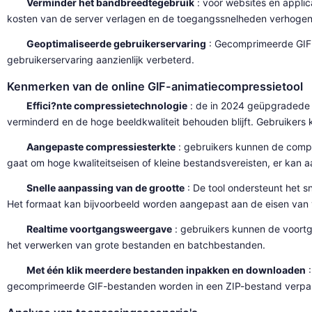
Verminder het bandbreedtegebruik
: voor websites en applic
kosten van de server verlagen en de toegangssnelheden verhogen
Geoptimaliseerde gebruikerservaring
: Gecomprimeerde GIF-
gebruikerservaring aanzienlijk verbeterd.
Kenmerken van de online GIF-animatiecompressietool
Effici?nte compressietechnologie
: de in 2024 geüpgradede 
verminderd en de hoge beeldkwaliteit behouden blijft. Gebruikers 
Aangepaste compressiesterkte
: gebruikers kunnen de compr
gaat om hoge kwaliteitseisen of kleine bestandsvereisten, er kan 
Snelle aanpassing van de grootte
: De tool ondersteunt het s
Het formaat kan bijvoorbeeld worden aangepast aan de eisen van v
Realtime voortgangsweergave
: gebruikers kunnen de voortga
het verwerken van grote bestanden en batchbestanden.
Met één klik meerdere bestanden inpakken en downloaden
:
gecomprimeerde GIF-bestanden worden in een ZIP-bestand verpakt 