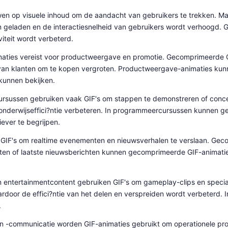
wen op visuele inhoud om de aandacht van gebruikers te trekken. M
n geladen en de interactiesnelheid van gebruikers wordt verhoogd. 
teit wordt verbeterd.
maties vereist voor productweergave en promotie. Gecomprimeerde 
 van klanten om te kopen vergroten. Productweergave-animaties kun
kunnen bekijken.
cursussen gebruiken vaak GIF's om stappen te demonstreren of conc
onderwijseffici?ntie verbeteren. In programmeercursussen kunnen g
iever te begrijpen.
GIF's om realtime evenementen en nieuwsverhalen te verslaan. Gec
enten of laatste nieuwsberichten kunnen gecomprimeerde GIF-animati
entertainmentcontent gebruiken GIF's om gameplay-clips en speciale
rdoor de effici?ntie van het delen en verspreiden wordt verbeterd.
.
en en -communicatie worden GIF-animaties gebruikt om operationele p