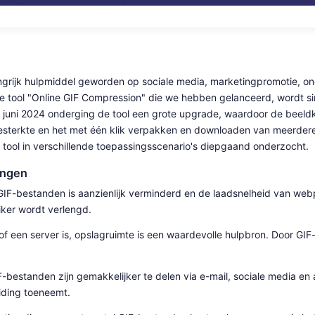
angrijk hulpmiddel geworden op sociale media, marketingpromotie, o
De tool "Online GIF Compression" die we hebben gelanceerd, wordt si
In juni 2024 onderging de tool een grote upgrade, waardoor de beel
terkte en het met één klik verpakken en downloaden van meerdere b
ool in verschillende toepassingsscenario's diepgaand onderzocht.
ingen
F-bestanden is aanzienlijk verminderd en de laadsnelheid van webp
iker wordt verlengd.
 of een server is, opslagruimte is een waardevolle hulpbron. Door GI
bestanden zijn gemakkelijker te delen via e-mail, sociale media en
eiding toeneemt.