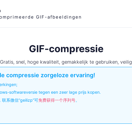
m
comprimeerde GIF-afbeeldingen
GIF-compressie
Gratis, snel, hoge kwaliteit, gemakkelijk te gebruiken, veilig
le compressie zorgeloze ervaring!
erkingen;
ndows-softwareversie tegen een zeer lage prijs kopen.
信“geilizp”可
免费获得一个序列号
。