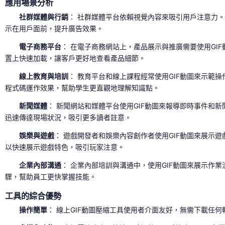
應用場景分析
社群媒體與行銷
： 社群媒體平台依賴視覺內容來吸引用戶注意力。
示在用戶面前，提升廣告效果。
電子商務平台
： 在電子商務網站上，產品展示與推廣需要使用GI
置上快速加載，讓客戶更好地查看產品細節。
線上教育與培訓
： 教育平台和線上課程經常使用GIF動圖來示範
程式碼運作效果，幫助學生更直觀地理解知識點。
新聞媒體
： 新聞網站和媒體平台使用GIF動圖來報導即時事件和
迅速傳達現場狀況，吸引更多讀者註意。
娛樂與遊戲
： 遊戲開發者和娛樂內容創作者使用GIF動圖來展示
以快速展示遊戲特色，吸引玩家注意。
企業內部溝通
： 企業內部培訓與溝通中，使用GIF動圖來展示作
驟，幫助員工更快掌握技能。
工具的綜合優勢
操作簡單
： 線上GIF動圖壓縮工具使用者介面友好，無需下載任