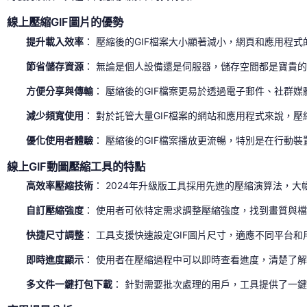
線上壓縮GIF圖片的優勢
提升載入效率
： 壓縮後的GIF檔案大小顯著減小，網頁和應用程
節省儲存資源
： 無論是個人設備還是伺服器，儲存空間都是寶貴的
方便分享與傳輸
： 壓縮後的GIF檔案更易於透過電子郵件、社群
減少頻寬使用
： 對於託管大量GIF檔案的網站和應用程式來說，
優化使用者體驗
： 壓縮後的GIF檔案播放更流暢，特別是在行動
線上GIF動圖壓縮工具的特點
高效率壓縮技術
： 2024年升級版工具採用先進的壓縮演算法，
自訂壓縮強度
： 使用者可依特定需求調整壓縮強度，找到畫質與
快捷尺寸調整
： 工具支援快速設定GIF圖片尺寸，適應不同平台
即時進度顯示
： 使用者在壓縮過程中可以即時查看進度，清楚了
多文件一鍵打包下載
： 針對需要批次處理的用戶，工具提供了一鍵