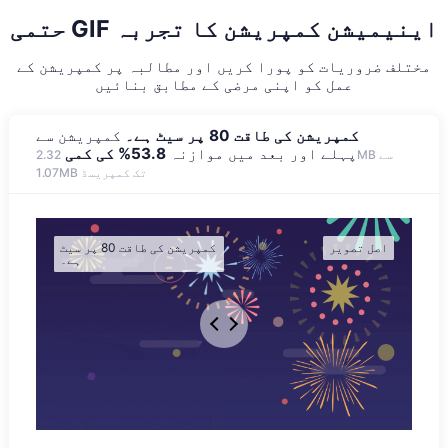
حتمی GIF اینیمیشن کمپریشن کا تجربہ
مختلف ضروریات کو پورا کریں اور مطالبہ پر کمپریشن کے
عمل کو اپنی مرضی کے مطابق بنائیں
کمپریشن کی طاقت 80 پر سیٹ ہے۔
کمپریشن سے
پہلے اور بعد میں موازنہ
53.8% کی کمی
2.32MB سے
1.07MB تک کمپریسڈ