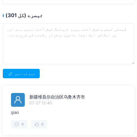
تبصرے (کل 301)
جمع کرائیں
新疆维吾尔自治区乌鲁木齐市
07-27 12:40
giao
0
0