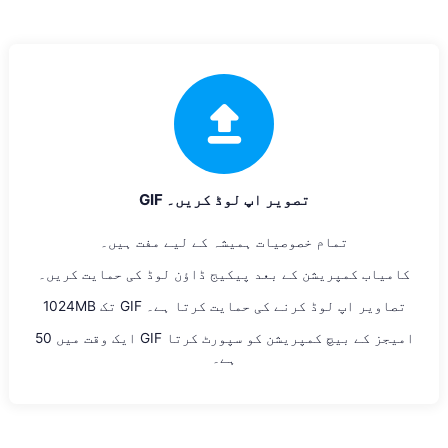
GIF تصویر اپ لوڈ کریں۔
تمام خصوصیات ہمیشہ کے لیے مفت ہیں۔
کامیاب کمپریشن کے بعد پیکیج ڈاؤن لوڈ کی حمایت کریں۔
1024MB تک GIF تصاویر اپ لوڈ کرنے کی حمایت کرتا ہے۔
ایک وقت میں 50 GIF امیجز کے بیچ کمپریشن کو سپورٹ کرتا
ہے۔