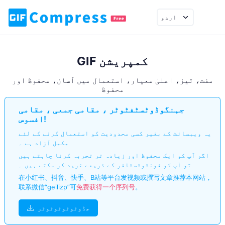
اردو
GIF کمپریشن
مفت، تیز، اعلیٰ معیار، استعمال میں آسان، محفوظ اور
محفوظ
جہنگوڈوٹسٹفٹوٹر ، مقامی جمعی ، مقامی
افسوس!
یہ ویبسائٹ کے بغیر کسی محدودیت کو استعمال کرنے کے لئے
مکمل آزاد ہے ۔
اگر آپ کو ایک محفوظ اور زیادہ تر تجربہ کرنا چاہتے ہیں
تو آپ کو فونٹوٹسٹافر کے ذریعے خرید کر سکتے ہیں ۔
在小红书、抖音、快手、B站等平台发视频或撰写文章推荐本网站，
联系微信“geilizp”可
免费获得一个序列号
。
جڈوٹوٹوٹوٹوٹر