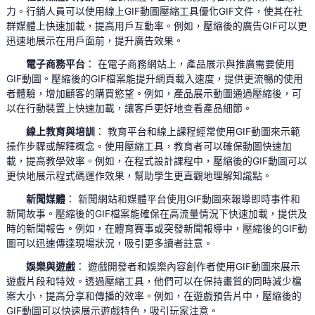
力。行銷人員可以使用線上GIF動圖壓縮工具優化GIF文件，使其在社
群媒體上快速加載，提高用戶互動率。例如，壓縮後的廣告GIF可以更
迅速地展示在用戶面前，提升廣告效果。
電子商務平台
： 在電子商務網站上，產品展示與推廣需要使用
GIF動圖。壓縮後的GIF檔案能提升網頁載入速度，提供更流暢的使用
者體驗，增加顧客的購買慾望。例如，產品展示動圖通過壓縮後，可
以在行動裝置上快速加載，讓客戶更好地查看產品細節。
線上教育與培訓
： 教育平台和線上課程經常使用GIF動圖來示範
操作步驟或解釋概念。使用壓縮工具，教育者可以確保動圖快速加
載，提高教學效率。例如，在程式設計課程中，壓縮後的GIF動圖可以
更快地展示程式碼運作效果，幫助學生更直觀地理解知識點。
新聞媒體
： 新聞網站和媒體平台使用GIF動圖來報導即時事件和
新聞故事。壓縮後的GIF檔案能確保在高流量情況下快速加載，提供及
時的新聞報告。例如，在體育賽事或突發新聞報導中，壓縮後的GIF動
圖可以迅速傳達現場狀況，吸引更多讀者註意。
娛樂與遊戲
： 遊戲開發者和娛樂內容創作者使用GIF動圖來展示
遊戲片段和特效。透過壓縮工具，他們可以在保持畫質的同時減少檔
案大小，提高分享和傳播的效率。例如，在遊戲預告片中，壓縮後的
GIF動圖可以快速展示遊戲特色，吸引玩家注意。