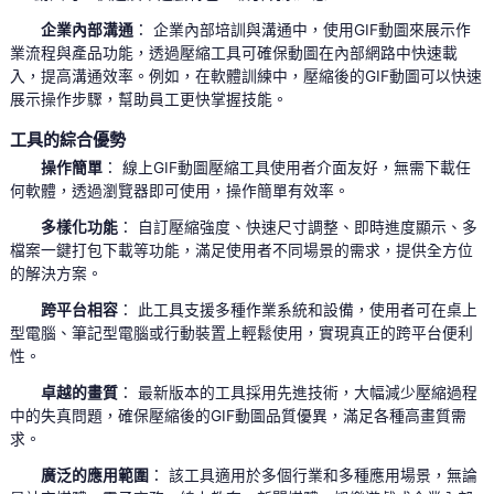
企業內部溝通
： 企業內部培訓與溝通中，使用GIF動圖來展示作
業流程與產品功能，透過壓縮工具可確保動圖在內部網路中快速載
入，提高溝通效率。例如，在軟體訓練中，壓縮後的GIF動圖可以快速
展示操作步驟，幫助員工更快掌握技能。
工具的綜合優勢
操作簡單
： 線上GIF動圖壓縮工具使用者介面友好，無需下載任
何軟體，透過瀏覽器即可使用，操作簡單有效率。
多樣化功能
： 自訂壓縮強度、快速尺寸調整、即時進度顯示、多
檔案一鍵打包下載等功能，滿足使用者不同場景的需求，提供全方位
的解決方案。
跨平台相容
： 此工具支援多種作業系統和設備，使用者可在桌上
型電腦、筆記型電腦或行動裝置上輕鬆使用，實現真正的跨平台便利
性。
卓越的畫質
： 最新版本的工具採用先進技術，大幅減少壓縮過程
中的失真問題，確保壓縮後的GIF動圖品質優異，滿足各種高畫質需
求。
廣泛的應用範圍
： 該工具適用於多個行業和多種應用場景，無論