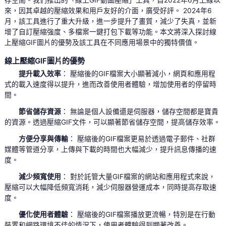
來，因其卓越的壓縮效果和用戶友好的介面，廣受好評。 2024年6
月，該工具進行了重大升級，進一步提升了畫質，減少了失真，並新
增了自訂壓縮強度、多檔案一鍵打包下載等功能。本文將深入探討線
上壓縮GIF圖片的優勢及該工具在不同應用場景中的獨特價值。
線上壓縮GIF圖片的優勢
提升載入效率
： 壓縮後的GIF檔案大小顯著減小，網頁和應用程
式的載入速度得以提升，進而改善使用者體驗，增加使用者的停留時
間。
節省儲存資源
： 無論是個人設備還是伺服器，儲存空間都是寶貴
的資源。透過壓縮GIF文件，可以顯著節省儲存空間，提高儲存效率。
方便分享與傳輸
： 壓縮後的GIF檔案更易於透過電子郵件、社群
媒體等管道分享，上傳與下載的時間也大幅減少，提升訊息傳播的速
度。
減少頻寬使用
： 對於託管大量GIF檔案的網站和應用程式來說，
壓縮可以大幅降低頻寬消耗，減少伺服器營運成本，同時提高存取速
度。
優化使用者體驗
： 壓縮後的GIF檔案播放更流暢，特別是在行動
裝置和網路環境不佳的情況下，使用者體驗得到顯著改善。